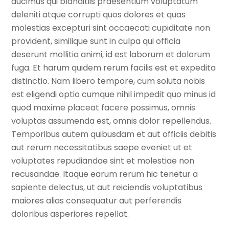
ducimus qui blanditiis praesentium voluptatum
deleniti atque corrupti quos dolores et quas
molestias excepturi sint occaecati cupiditate non
provident, similique sunt in culpa qui officia
deserunt mollitia animi, id est laborum et dolorum
fuga. Et harum quidem rerum facilis est et expedita
distinctio. Nam libero tempore, cum soluta nobis
est eligendi optio cumque nihil impedit quo minus id
quod maxime placeat facere possimus, omnis
voluptas assumenda est, omnis dolor repellendus.
Temporibus autem quibusdam et aut officiis debitis
aut rerum necessitatibus saepe eveniet ut et
voluptates repudiandae sint et molestiae non
recusandae. Itaque earum rerum hic tenetur a
sapiente delectus, ut aut reiciendis voluptatibus
maiores alias consequatur aut perferendis
doloribus asperiores repellat.